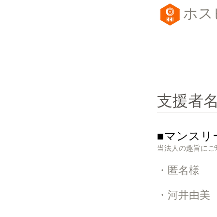
​ホ
支援者
■マンスリ
当法人の趣旨にご
​・匿名様
​・河井由美