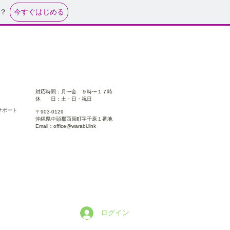
今すぐはじめる
？
対応時間：月〜金 ９時〜１７時
休 日：土・
日・祝日
サポート
〒903-0129​
沖縄県中頭郡西原町字千原１番地
Email：
office@warabi.link
ログイン