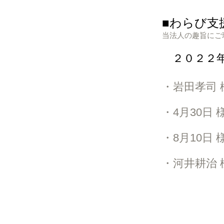
■わらび支
当法人の趣旨にご
​２０２２年
​・岩田孝司 
​・4月30日
​・8月10日
​・河井耕治