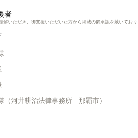
援者
理解いただき、御支援いただいた方から掲載の御承認を戴いており
​
様
様
様
 様（河井耕治法律事務所 那覇市）